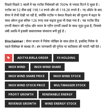
पिछले पिछले 5 सालों में यह स्टॉक निवेशकों को 700% से ज्यादा रिटर्न दे चुका है।
स्टॉक का 52 वीक हाई 198.14 रुपये और लो 118.28 रुपये है। नए ऑर्डर के बाद
शेयर में तेजी देखी जा रही है, क्योंकि स्टॉक न केवल पिछले बंद की तुलना में बढ़त के
साथ ओपन हुआ बल्कि 126 रुपए तक चढ़ता हुआ भी देखा गया है। यह स्टॉक विंड
एनर्जी सेक्टर की ग्रोथ और भारत के ग्रीन एनर्जी लक्ष्यों के साथ जुड़ा हुआ है, जिससे
लंबी अवधि में इसकी सकारात्मक संभावना बनी हुई है।
Disclaimer :
शेयर बाजार में निवेश जोखिम के साथ होता है, इसलिए निवेश से
पहले विशेषज्ञ से सलाह लें। हम जानकारी की पूर्णता या सटीकता की गारंटी नहीं देते।
ADITYA BIRLA ORDER
FII HOLDING
INOX WIND
INOX WIND SHARE
INOX WIND SHARE PRICE
INOX WIND STOCK
INOX WIND STOCK PRICE
MULTIBAGGER STOCK
PROFIT GROWTH
RENEWABLE ENERGY
REVENUE GROWTH
WIND ENERGY STOCK