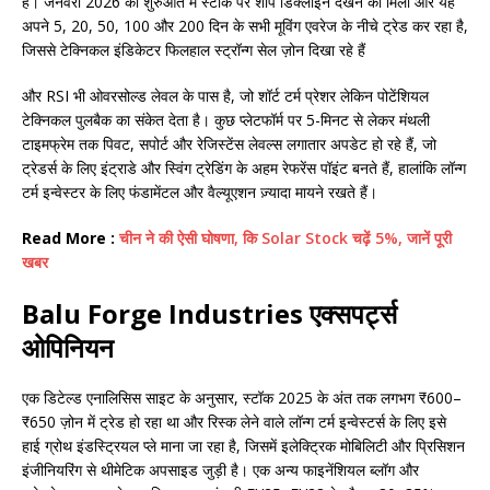
है। जनवरी 2026 की शुरुआत में स्टॉक पर शॉर्प डिक्लाइन देखने को मिला और यह
अपने 5, 20, 50, 100 और 200 दिन के सभी मूविंग एवरेज के नीचे ट्रेड कर रहा है,
जिससे टेक्निकल इंडिकेटर फिलहाल स्ट्रॉन्ग सेल ज़ोन दिखा रहे हैं
और RSI भी ओवरसोल्ड लेवल के पास है, जो शॉर्ट टर्म प्रेशर लेकिन पोटेंशियल
टेक्निकल पुलबैक का संकेत देता है। कुछ प्लेटफॉर्म पर 5-मिनट से लेकर मंथली
टाइमफ्रेम तक पिवट, सपोर्ट और रेजिस्टेंस लेवल्स लगातार अपडेट हो रहे हैं, जो
ट्रेडर्स के लिए इंट्राडे और स्विंग ट्रेडिंग के अहम रेफरेंस पॉइंट बनते हैं, हालांकि लॉन्ग
टर्म इन्वेस्टर के लिए फंडामेंटल और वैल्यूएशन ज़्यादा मायने रखते हैं।
Read More :
चीन ने की ऐसी घोषणा, कि Solar Stock चढ़ें 5%, जानें पूरी
खबर
Balu Forge Industries एक्सपर्ट्स
ओपिनियन
एक डिटेल्ड एनालिसिस साइट के अनुसार, स्टॉक 2025 के अंत तक लगभग ₹600–
₹650 ज़ोन में ट्रेड हो रहा था और रिस्क लेने वाले लॉन्ग टर्म इन्वेस्टर्स के लिए इसे
हाई ग्रोथ इंडस्ट्रियल प्ले माना जा रहा है, जिसमें इलेक्ट्रिक मोबिलिटी और प्रिसिशन
इंजीनियरिंग से थीमेटिक अपसाइड जुड़ी है। एक अन्य फाइनेंशियल ब्लॉग और